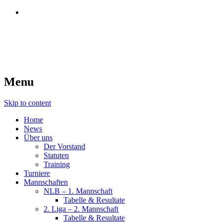
SC Region Bodensee
Der Squash-Club am Bodensee
Menu
Skip to content
Home
News
Über uns
Der Vorstand
Statuten
Training
Turniere
Mannschaften
NLB – 1. Mannschaft
Tabelle & Resultate
2. Liga – 2. Mannschaft
Tabelle & Resultate