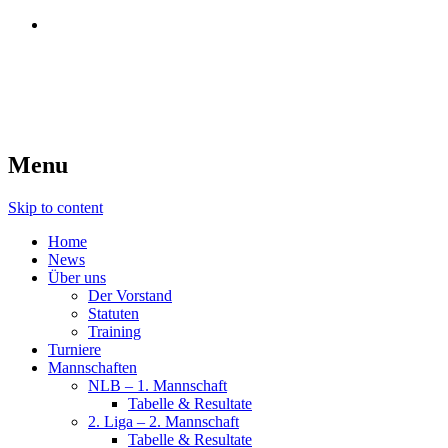
SC Region Bodensee
Der Squash-Club am Bodensee
Menu
Skip to content
Home
News
Über uns
Der Vorstand
Statuten
Training
Turniere
Mannschaften
NLB – 1. Mannschaft
Tabelle & Resultate
2. Liga – 2. Mannschaft
Tabelle & Resultate